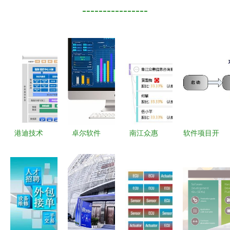
----------------
港迪技术
卓尔软件
南江众惠
软件项目开
IPO 深度解
（ZRS软件
用数字化解
发流程中的
析工业自动
开发） 赋
决方案赋能
信息咨询服
化层级布
能智慧城市
现代服务企
务 从需求
局，重构智
与智慧工厂
业
到交付的系
能制造服务
的创新引擎
统支持
生态