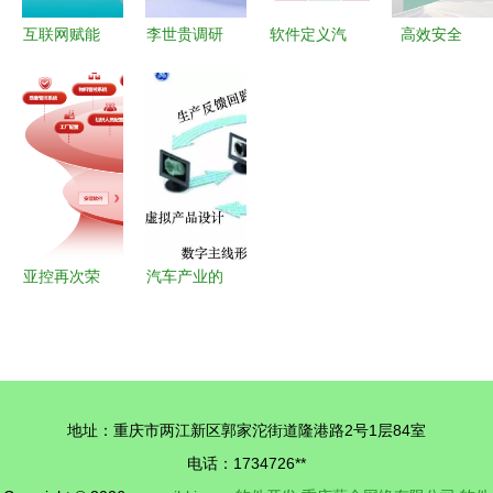
互联网赋能
李世贵调研
软件定义汽
高效安全
工业新生态
中电智能江
车始于面向
SEMPER
信息咨询服
宁开发区
服务的总线
NOR Flash
务如何重塑
科技创新引
变革 车载
闪存解决方
智慧工厂
领高质量发
以太网迎来
案中心助力
展，明星产
黄金时代
关键型应用
品周展亮点
开发
纷呈
亚控再次荣
汽车产业的
膺2023工
智能制造关
业软件年度
键技术都在
企业
这里了！
TOP100 行
地址：重庆市两江新区郭家沱街道隆港路2号1层84室
业领先地位
电话：1734726**
再度确认