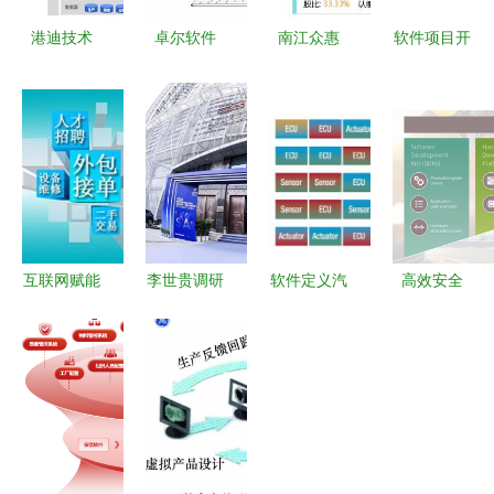
港迪技术
卓尔软件
南江众惠
软件项目开
IPO 深度解
（ZRS软件
用数字化解
发流程中的
析工业自动
开发） 赋
决方案赋能
信息咨询服
化层级布
能智慧城市
现代服务企
务 从需求
局，重构智
与智慧工厂
业
到交付的系
能制造服务
的创新引擎
统支持
生态
互联网赋能
李世贵调研
软件定义汽
高效安全
工业新生态
中电智能江
车始于面向
SEMPER
信息咨询服
宁开发区
服务的总线
NOR Flash
务如何重塑
科技创新引
变革 车载
闪存解决方
智慧工厂
领高质量发
以太网迎来
案中心助力
展，明星产
黄金时代
关键型应用
品周展亮点
开发