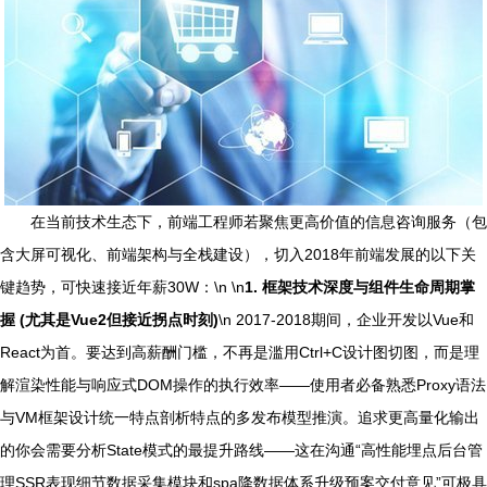
在当前技术生态下，前端工程师若聚焦更高价值的信息咨询服务（包
含大屏可视化、前端架构与全栈建设），切入2018年前端发展的以下关
键趋势，可快速接近年薪30W：\n \n
1. 框架技术深度与组件生命周期掌
握 (尤其是Vue2但接近拐点时刻)
\n 2017-2018期间，企业开发以Vue和
React为首。要达到高薪酬门槛，不再是滥用Ctrl+C设计图切图，而是理
解渲染性能与响应式DOM操作的执行效率——使用者必备熟悉Proxy语法
与VM框架设计统一特点剖析特点的多发布模型推演。追求更高量化输出
的你会需要分析State模式的最提升路线——这在沟通“高性能埋点后台管
理SSR表现细节数据采集模块和spa降数据体系升级预案交付意见”可极具