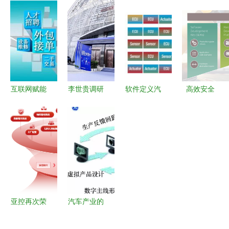
析工业自动
开发） 赋
决方案赋能
信息咨询服
化层级布
能智慧城市
现代服务企
务 从需求
局，重构智
与智慧工厂
业
到交付的系
能制造服务
的创新引擎
统支持
生态
互联网赋能
李世贵调研
软件定义汽
高效安全
工业新生态
中电智能江
车始于面向
SEMPER
信息咨询服
宁开发区
服务的总线
NOR Flash
务如何重塑
科技创新引
变革 车载
闪存解决方
智慧工厂
领高质量发
以太网迎来
案中心助力
展，明星产
黄金时代
关键型应用
品周展亮点
开发
纷呈
亚控再次荣
汽车产业的
膺2023工
智能制造关